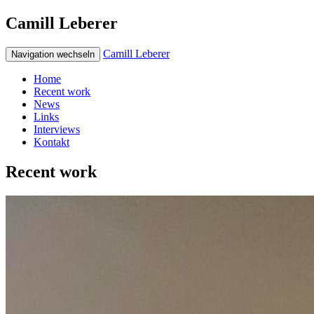
Camill Leberer
Camill Leberer
Navigation wechseln
Home
Recent work
News
Links
Interviews
Kontakt
Recent work